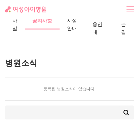
주차
오
인
층별
장 이
시
사
공지사항
시설
용안
는
말
안내
내
길
병원소식
등록된 병원소식이 없습니다.