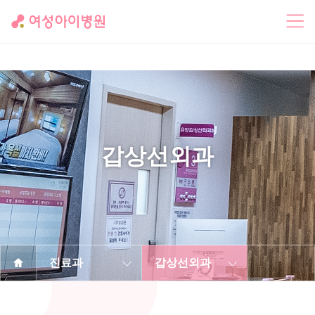
갑상선외과
진료과
갑상선외과