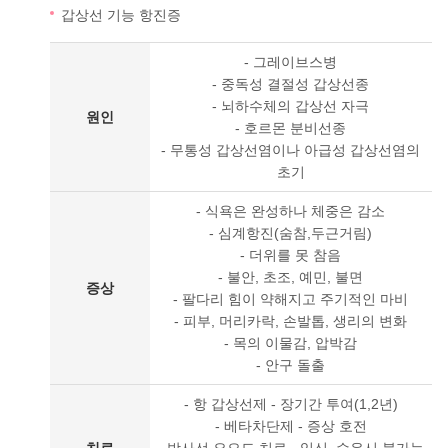
갑상선 기능 항진증
- 그레이브스병
- 중독성 결절성 갑상선종
- 뇌하수체의 갑상선 자극
원인
- 호르몬 분비선종
- 무통성 갑상선염이나 아급성 갑상선염의
초기
- 식욕은 완성하나 체중은 감소
- 심계항진(숨참,두근거림)
- 더위를 못 참음
- 불안, 초조, 예민, 불면
증상
- 팔다리 힘이 약해지고 주기적인 마비
- 피부, 머리카락, 손발톱, 생리의 변화
- 목의 이물감, 압박감
- 안구 돌출
- 항 갑상선제 - 장기간 투여(1,2년)
- 베타차단제 - 증상 호전