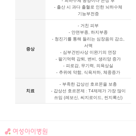
- 뇌하수체 종양이나 손상 후
- 출산 시 과다 출혈로 인한 뇌하수체
기능부전증
- 거친 피부
- 안면부종, 하지부종
- 청진기를 통해 들리는 심장음의 감소,
서맥
증상
- 심부건반사상 이완기의 연장
- 팔기억력 감퇴, 변비, 생리양 증가
- 피로감, 무기력, 의욕상실
- 추위에 약함, 식욕저하, 체중증가
- 부족한 갑상선 호르몬을 보충
치료
- 갑상선 호르몬제 : T4제제가 가장 많이
쓰임 (레보신, 씨지로이드, 씬지록신)