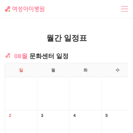
월간 일정표
프로그램 안내
포토갤러리
월간 일정표
08월
문화센터 일정
일
월
화
수
2
3
4
5